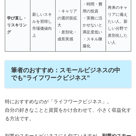
・時間・費
将来のキャ
・キャリア
用の投資
新しいスキ
リアに備え
学び直し・
の選択肢拡
・実務に活
ルを習得し
たい人、新
リスキリン
大
かせないと
市場価値向
しい分野で
グ
・差別化・
満足度低い
上
差別化した
成長実感
・スキル陳
い人
腐化
筆者のおすすめ：スモールビジネスの中
でも”ライフワークビジネス”
特におすすめなのが「ライフワークビジネス」。
自分の好きなことと資質をかけ合わせて、小さく収益化す
る方法です。
副業やスモールビジネスにも似ていますが、
副業やスモー