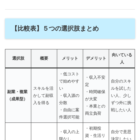
【比較表】５つの選択肢まとめ
向いている
選択肢
概要
メリット
デメリット
人
・低コスト
・収入不安
で始めやす
自分のスキ
定
スキルを活
い
ルを試した
副業・複業
・時間確保
かして副収
・収入源の
い人、少し
（成果型）
が大変
入を得る
分散
ずつ外に挑
・本業との
・自由に案
戦したい人
両立負荷
件選択可能
・初期投
・収入の上
自分で意思
資・生活リ
限なし
決定したい