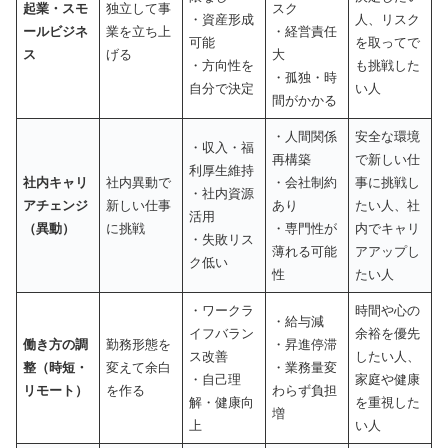
起業・スモ
独立して事
スク
・資産形成
人、リスク
ールビジネ
業を立ち上
・経営責任
可能
を取ってで
ス
げる
大
・方向性を
も挑戦した
・孤独・時
自分で決定
い人
間がかかる
・人間関係
安全な環境
・収入・福
再構築
で新しい仕
利厚生維持
社内キャリ
社内異動で
・会社制約
事に挑戦し
・社内資源
アチェンジ
新しい仕事
あり
たい人、社
活用
（異動）
に挑戦
・専門性が
内でキャリ
・失敗リス
薄れる可能
アアップし
ク低い
性
たい人
・ワークラ
時間や心の
・給与減
イフバラン
余裕を優先
働き方の調
勤務形態を
・昇進停滞
ス改善
したい人、
整（時短・
変えて余白
・業務量変
・自己理
家庭や健康
リモート）
を作る
わらず負担
解・健康向
を重視した
増
上
い人